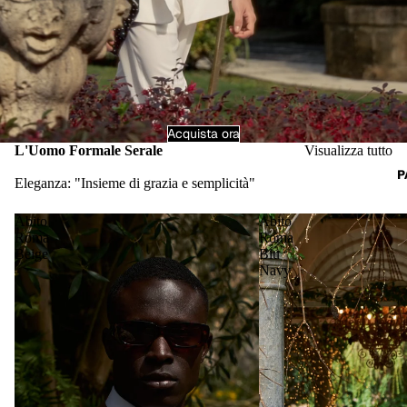
Acquista ora
L'Uomo Formale Serale
Visualizza tutto
P
Eleganza: "Insieme di grazia e semplicità"
Abito
Abito
Roma
Roma
Beige
Blu
Navy