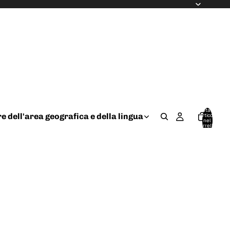
Totale
re dell'area geografica e della lingua
articoli
nel
carrello:
0